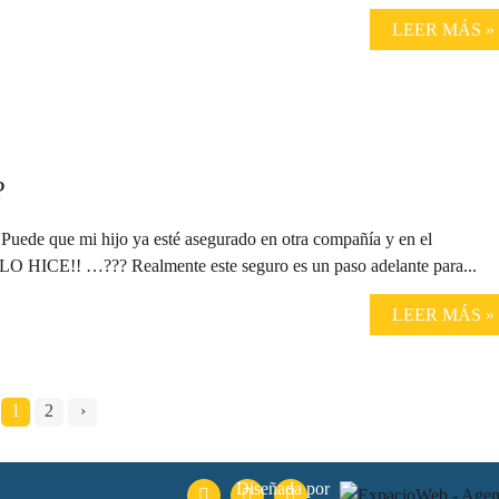
LEER MÁS »
?
e mi hijo ya esté asegurado en otra compañía y en el
 LO HICE!! …??? Realmente este seguro es un paso adelante para...
LEER MÁS »
1
2
›
Diseñada por